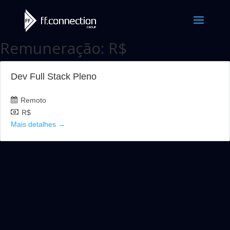
Remuneração:
R$
Dev Full Stack Pleno
Remoto
R$
Mais detalhes